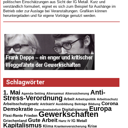
politischen Einschätzungen aus Sicht der IG Metall. Kurz und
verständlich formuliert, eignet es sich zum Beispiel für Aushänge im
Betrieb oder zur Auslage bei Veranstaltungen. Grafiken können
heruntergeladen und für eigene Vorträge genutzt werden.
Schlagwörter
Anti-
1. Mai
Agenda-Setting
Altersarmut
Alterssicherung
Stress-Verordnung
Arbeit
Arbeitspolitik
Arbeitsschutz
Corona
Arbeitsschutzgesetz
ArbStättV
Ausbildung
Beiträge
Bildung
Europa
Demokratie
Digitalisierung
Demokratiedefizit
Gewerkschaften
Flexi-Rente
Frieden
Gute Arbeit
Griechenland
IG Metall
Hartz IV
Kapitalismus
Klima
Krise
Krankenversicherung