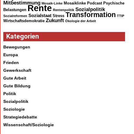
Mitbestimmung
Mosaiklinke
Podcast
Psychische
Mosaik-Linke
Rente
Sozialpolitik
Belastungen
Rentenpolitik
Transformation
Sozialstaat
Stress
Sozialreformen
TTIP
Zukunft
Wirtschaftsdemokratie
Ökologie der Arbeit
Kategorien
Bewegungen
Europa
Frieden
Gewerkschaft
Gute Arbeit
Gute Bildung
Politik
Sozialpolitik
Soziologie
Strategiedebatte
Wissenschaft/Soziologie