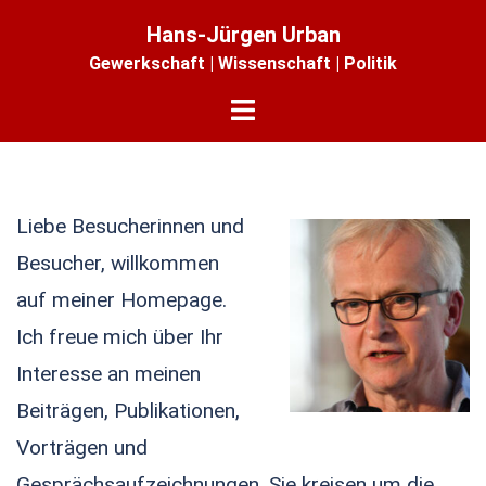
Zum
Hans-Jürgen Urban
Inhalt
Gewerkschaft | Wissenschaft | Politik
springen
Menü
umschalten
Liebe Besucherinnen und
Besucher, willkommen
auf meiner Homepage.
Ich freue mich über Ihr
Interesse an meinen
Beiträgen, Publikationen,
Vorträgen und
Gesprächsaufzeichnungen. Sie kreisen um die