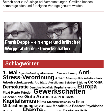
Betrieb oder zur Auslage bei Veranstaltungen. Grafiken können
heruntergeladen und für eigene Vorträge genutzt werden.
Schlagwörter
Anti-
1. Mai
Agenda-Setting
Altersarmut
Alterssicherung
Stress-Verordnung
Arbeit
Arbeitspolitik
Arbeitsschutz
Corona
Arbeitsschutzgesetz
ArbStättV
Ausbildung
Beiträge
Bildung
Europa
Demokratie
Digitalisierung
Demokratiedefizit
Gewerkschaften
Flexi-Rente
Frieden
Gute Arbeit
Griechenland
IG Metall
Hartz IV
Kapitalismus
Klima
Krise
Krankenversicherung
Mitbestimmung
Mosaiklinke
Podcast
Psychische
Mosaik-Linke
Rente