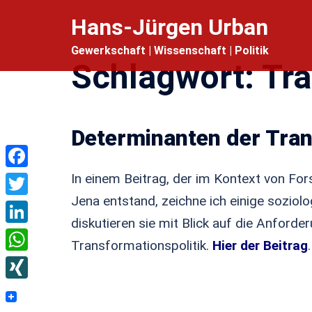
Zum
Hans-Jürgen Urban
Inhalt
Gewerkschaft | Wissenschaft | Politik
springen
Schlagwort:
Tr
Determinanten der Tra
Facebook
In einem Beitrag, der im Kontext von For
Jena entstand, zeichne ich einige sozio
Twitter
diskutieren sie mit Blick auf die Anforde
LinkedIn
Transformationspolitik.
Hier der Beitrag
.
WhatsApp
XING