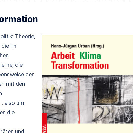
formation
litik: Theorie,
 die im
chen
leme, die
bensweise der
en mit den
n
n, also um
en die
sräten und