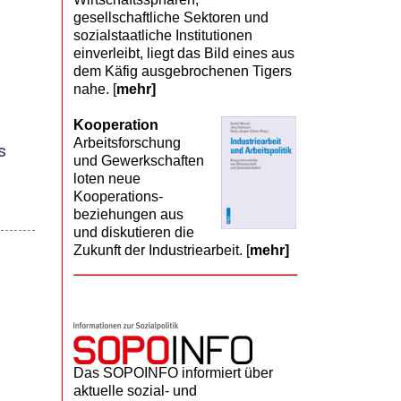
gesellschaftliche Sektoren und
sozialstaatliche Institutionen
einverleibt, liegt das Bild eines aus
dem Käfig ausgebrochenen Tigers
nahe. [
mehr]
Kooperation
Arbeits­forschung
s
und Gewerk­schaften
loten neue
Kooperations­
beziehungen aus
und diskutieren die
Zukunft der Industriearbeit. [
mehr]
Das SOPOINFO informiert über
aktuelle sozial- und