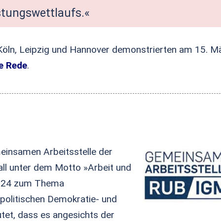
tungswettlaufs.«
t, Köln, Leipzig und Hannover demonstrierten am 15. M
e Rede
.
einsamen Arbeitsstelle der
ll unter dem Motto »Arbeit und
 2024 zum Thema
politischen Demokratie- und
utet, dass es angesichts der