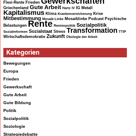
Gewerkschaften
Flexi-Rente
Frieden
Gute Arbeit
Griechenland
IG Metall
Hartz IV
Kapitalismus
Klima
Krise
Krankenversicherung
Mitbestimmung
Mosaiklinke
Podcast
Psychische
Mosaik-Linke
Rente
Sozialpolitik
Belastungen
Rentenpolitik
Transformation
Sozialstaat
Stress
Sozialreformen
TTIP
Zukunft
Wirtschaftsdemokratie
Ökologie der Arbeit
Kategorien
Bewegungen
Europa
Frieden
Gewerkschaft
Gute Arbeit
Gute Bildung
Politik
Sozialpolitik
Soziologie
Strategiedebatte