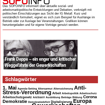
Das SOPOINFO informiert über aktuelle sozial- und
arbeitsmarktpolitische Entwicklungen und Debatten, verknüpft mit
politischen Einschätzungen aus Sicht der IG Metall. Kurz und
verständlich formuliert, eignet es sich zum Beispiel für Aushänge im
Betrieb oder zur Auslage bei Veranstaltungen. Grafiken können
heruntergeladen und für eigene Vorträge genutzt werden.
Schlagwörter
Anti-
1. Mai
Agenda-Setting
Altersarmut
Alterssicherung
Stress-Verordnung
Arbeit
Arbeitspolitik
Arbeitsschutz
Corona
Arbeitsschutzgesetz
ArbStättV
Ausbildung
Beiträge
Bildung
Europa
Demokratie
Digitalisierung
Demokratiedefizit