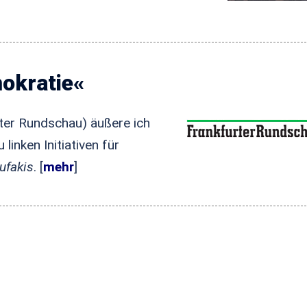
mokratie«
ter Rundschau) äußere ich
linken Initiativen für
ufakis
. [
mehr
]