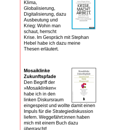
Klima,
Globalisierung,
Digitalisierung, dazu
Ausbeutung und
Krieg: Wohin man
schaut, herrscht
Krise. Im Gespräch mit Stephan
Hebel habe ich dazu meine
Thesen erläutert.
Mosaik­linke
Zukunfts­pfade
Den Begriff der
»Mosaiklinken«
habe ich in den
linken Diskursraum
eingespeist und wollte damit einen
Impuls für die Strategiediskussion
liefern. Weggefährt:innen haben
mich mit einem Buch dazu
überrascht!