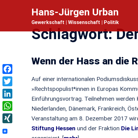
Zum
Hans-Jürgen Urban
Inhalt
Gewerkschaft | Wissenschaft | Politik
springen
Schlagwort:
Dem
Wenn der Hass an die R
Facebook
Auf einer internationalen Podiumsdisku
»Rechtspopulist*innen in Europas Kommu
Twitter
Einführungsvortrag. Teilnehmen werden
LinkedIn
Niederlanden, Dänemark, Frankreich, Öst
WhatsApp
Veranstaltung am 8. Dezember 2017 wir
XING
Stiftung Hessen
und der Fraktion
Die Li