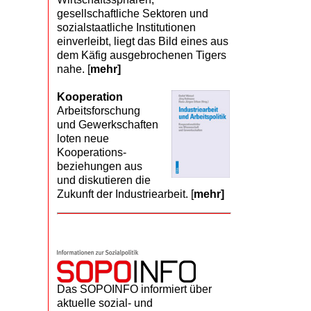
gesellschaftliche Sektoren und
sozialstaatliche Institutionen
einverleibt, liegt das Bild eines aus
dem Käfig ausgebrochenen Tigers
nahe. [
mehr]
Kooperation
Arbeits­forschung
und Gewerk­schaften
loten neue
Kooperations­
beziehungen aus
und diskutieren die
Zukunft der Industriearbeit. [
mehr]
Das SOPOINFO informiert über
aktuelle sozial- und