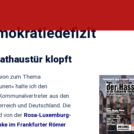
okratiedefizit
athaustür klopft
ssion zum Thema
nen« halte ich den
 Kommunalvertreter aus den
erreich und Deutschland. Die
d von der
Rosa-Luxemburg-
nke im Frankfurter Römer