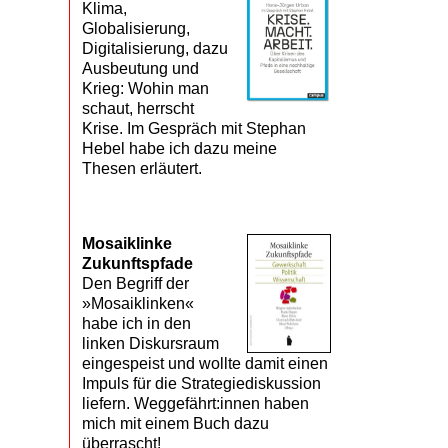
Klima,
Globalisierung,
Digitalisierung, dazu
Ausbeutung und
Krieg: Wohin man
schaut, herrscht
Krise. Im Gespräch mit Stephan
Hebel habe ich dazu meine
Thesen erläutert.
Mosaik­linke
Zukunfts­pfade
Den Begriff der
»Mosaiklinken«
habe ich in den
linken Diskursraum
eingespeist und wollte damit einen
Impuls für die Strategiediskussion
liefern. Weggefährt:innen haben
mich mit einem Buch dazu
überrascht!