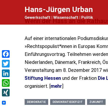
Zum
Hans-Jürgen Urban
Inhalt
Gewerkschaft | Wissenschaft | Politik
springen
Wenn der Hass an die Rathaus
Auf einer internationalen Podiumsdisk
»Rechtspopulist*innen in Europas Komm
Einführungsvortrag. Teilnehmen werde
Facebook
Niederlanden, Dänemark, Frankreich, Ös
Veranstaltung am 8. Dezember 2017 wi
Twitter
Stiftung Hessen
und der Fraktion
Die 
LinkedIn
organisiert. [
mehr
]
WhatsApp
XING
DEMOKRATIE
DEMOKRATIEDEFIZIT
ZUKUNFT