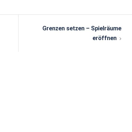
n
r
Grenzen setzen – Spielräume
eröffnen