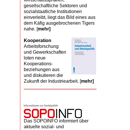
gesellschaftliche Sektoren und
sozialstaatliche Institutionen
einverleibt, liegt das Bild eines aus
dem Käfig ausgebrochenen Tigers
nahe. [
mehr]
Kooperation
Arbeits­forschung
und Gewerk­schaften
loten neue
Kooperations­
beziehungen aus
und diskutieren die
Zukunft der Industriearbeit. [
mehr]
Das SOPOINFO informiert über
aktuelle sozial- und