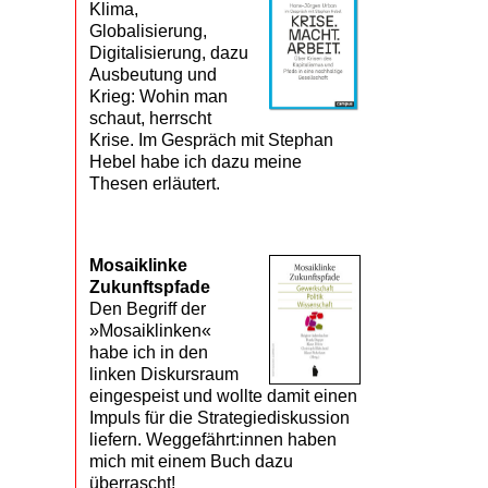
Klima,
Globalisierung,
Digitalisierung, dazu
Ausbeutung und
Krieg: Wohin man
schaut, herrscht
Krise. Im Gespräch mit Stephan
Hebel habe ich dazu meine
Thesen erläutert.
Mosaik­linke
Zukunfts­pfade
Den Begriff der
»Mosaiklinken«
habe ich in den
linken Diskursraum
eingespeist und wollte damit einen
Impuls für die Strategiediskussion
liefern. Weggefährt:innen haben
mich mit einem Buch dazu
überrascht!