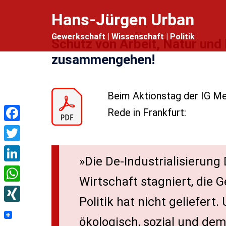
Zum
Hans-Jürgen Urban
Inhalt
Gewerkschaft | Wissenschaft | Politik
springen
Schutz von Arbeit, Natur und
zusammengehen!
Beim Aktionstag der IG Me
Rede in Frankfurt:
Facebook
Twitter
»Die De-Industrialisierung 
LinkedIn
Wirtschaft stagniert, die Ges
WhatsApp
Politik hat nicht geliefert
XING
ökologisch, sozial und dem