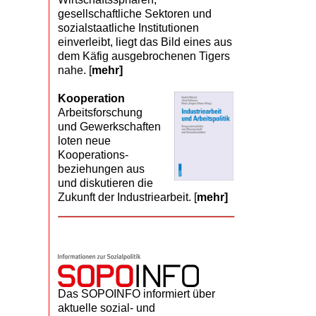
gesellschaftliche Sektoren und
sozialstaatliche Institutionen
einverleibt, liegt das Bild eines aus
dem Käfig ausgebrochenen Tigers
nahe. [
mehr]
Kooperation
Arbeits­forschung
und Gewerk­schaften
loten neue
Kooperations­
beziehungen aus
und diskutieren die
Zukunft der Industriearbeit. [
mehr]
Das SOPOINFO informiert über
aktuelle sozial- und