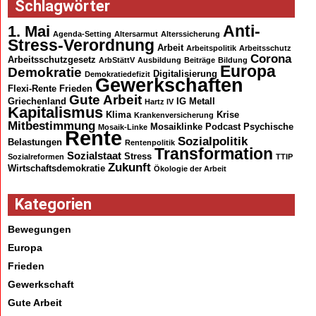
Schlagwörter
Anti-
1. Mai
Agenda-Setting
Altersarmut
Alterssicherung
Stress-Verordnung
Arbeit
Arbeitspolitik
Arbeitsschutz
Corona
Arbeitsschutzgesetz
ArbStättV
Ausbildung
Beiträge
Bildung
Europa
Demokratie
Digitalisierung
Demokratiedefizit
Gewerkschaften
Flexi-Rente
Frieden
Gute Arbeit
Griechenland
IG Metall
Hartz IV
Kapitalismus
Klima
Krise
Krankenversicherung
Mitbestimmung
Mosaiklinke
Podcast
Psychische
Mosaik-Linke
Rente
Sozialpolitik
Belastungen
Rentenpolitik
Transformation
Sozialstaat
Stress
Sozialreformen
TTIP
Zukunft
Wirtschaftsdemokratie
Ökologie der Arbeit
Kategorien
Bewegungen
Europa
Frieden
Gewerkschaft
Gute Arbeit