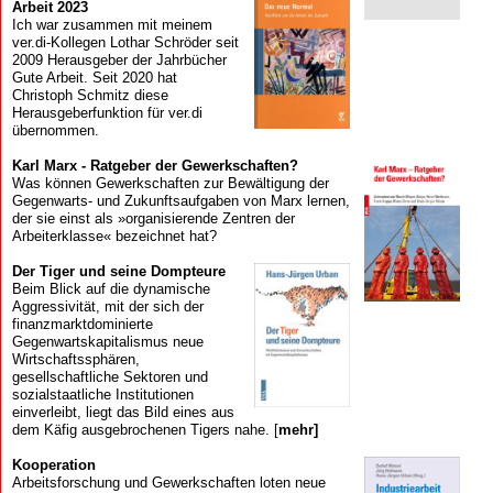
Arbeit 2023
Ich war zusammen mit meinem
ver.di-Kollegen Lothar Schröder seit
2009 Herausgeber der Jahrbücher
Gute Arbeit. Seit 2020 hat
Christoph Schmitz diese
Herausgeberfunktion für ver.di
übernommen.
Karl Marx - Ratgeber der Gewerkschaften?
Was können Gewerkschaften zur Bewältigung der
Gegenwarts- und Zukunftsaufgaben von Marx lernen,
der sie einst als »organisierende Zentren der
Arbeiterklasse« bezeichnet hat?
Der Tiger und seine Dompteure
Beim Blick auf die dynamische
Aggressivität, mit der sich der
finanzmarkt­dominierte
Gegenwartskapitalismus neue
Wirtschaftssphären,
gesellschaftliche Sektoren und
sozialstaatliche Institutionen
einverleibt, liegt das Bild eines aus
dem Käfig ausgebrochenen Tigers nahe. [
mehr]
Kooperation
Arbeits­forschung und Gewerk­schaften loten neue