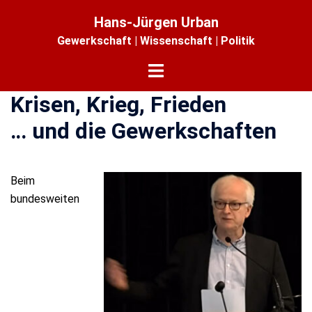
Zum
Hans-Jürgen Urban
Inhalt
Gewerkschaft | Wissenschaft | Politik
springen
Menü
umschalten
Krisen, Krieg, Frieden
… und die Gewerkschaften
Beim
bundesweiten