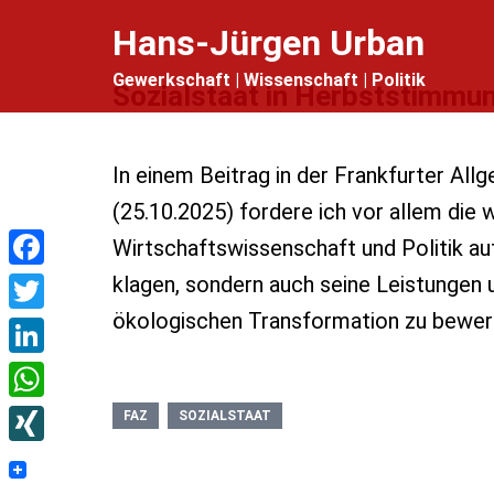
Zum
Hans-Jürgen Urban
Inhalt
Gewerkschaft | Wissenschaft | Politik
springen
Sozialstaat in Herbststimmu
In einem Beitrag in der Frankfurter All
(25.10.2025) fordere ich vor allem die w
Wirtschaftswissenschaft und Politik auf
Facebook
klagen, sondern auch seine Leistungen 
ökologischen Transformation zu bewer
Twitter
LinkedIn
WhatsApp
FAZ
SOZIALSTAAT
XING