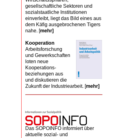
gesellschaftliche Sektoren und
sozialstaatliche Institutionen
einverleibt, liegt das Bild eines aus
dem Käfig ausgebrochenen Tigers
nahe. [
mehr]
Kooperation
Arbeits­forschung
und Gewerk­schaften
loten neue
Kooperations­
beziehungen aus
und diskutieren die
Zukunft der Industriearbeit. [
mehr]
Das SOPOINFO informiert über
aktuelle sozial- und