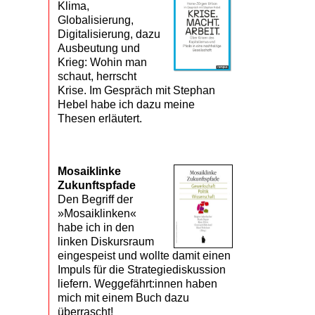
Klima,
Globalisierung,
Digitalisierung, dazu
Ausbeutung und
Krieg: Wohin man
schaut, herrscht
Krise. Im Gespräch mit Stephan
Hebel habe ich dazu meine
Thesen erläutert.
Mosaik­linke
Zukunfts­pfade
Den Begriff der
»Mosaiklinken«
habe ich in den
linken Diskursraum
eingespeist und wollte damit einen
Impuls für die Strategiediskussion
liefern. Weggefährt:innen haben
mich mit einem Buch dazu
überrascht!