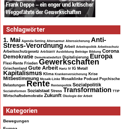
Schlagwörter
Anti-
1. Mai
Agenda-Setting
Altersarmut
Alterssicherung
Stress-Verordnung
Arbeit
Arbeitspolitik
Arbeitsschutz
Corona
Arbeitsschutzgesetz
ArbStättV
Ausbildung
Beiträge
Bildung
Europa
Demokratie
Digitalisierung
Demokratiedefizit
Gewerkschaften
Flexi-Rente
Frieden
Gute Arbeit
Griechenland
IG Metall
Hartz IV
Kapitalismus
Klima
Krise
Krankenversicherung
Mitbestimmung
Mosaiklinke
Podcast
Psychische
Mosaik-Linke
Rente
Sozialpolitik
Belastungen
Rentenpolitik
Transformation
Sozialstaat
Stress
Sozialreformen
TTIP
Zukunft
Wirtschaftsdemokratie
Ökologie der Arbeit
Kategorien
Bewegungen
Europa