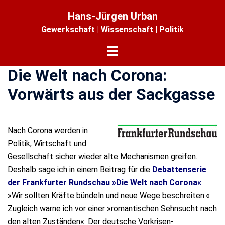
Zum
Hans-Jürgen Urban
Inhalt
Gewerkschaft | Wissenschaft | Politik
springen
Menü
umschalten
Die Welt nach Corona:
Vorwärts aus der Sackgasse
Nach Corona werden in
Politik, Wirtschaft und
Gesellschaft sicher wieder alte Mechanismen greifen.
Deshalb sage ich in einem Beitrag für die
Debattenserie
der Frankfurter Rundschau »Die Welt nach Corona«
:
»Wir sollten Kräfte bündeln und neue Wege beschreiten.«
Zugleich warne ich vor einer »romantischen Sehnsucht nach
den alten Zuständen«. Der deutsche Vorkrisen-