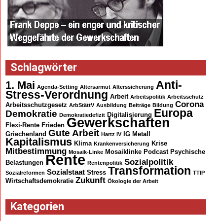
Schlagwörter
Anti-
1. Mai
Agenda-Setting
Altersarmut
Alterssicherung
Stress-Verordnung
Arbeit
Arbeitspolitik
Arbeitsschutz
Corona
Arbeitsschutzgesetz
ArbStättV
Ausbildung
Beiträge
Bildung
Europa
Demokratie
Digitalisierung
Demokratiedefizit
Gewerkschaften
Flexi-Rente
Frieden
Gute Arbeit
Griechenland
IG Metall
Hartz IV
Kapitalismus
Klima
Krise
Krankenversicherung
Mitbestimmung
Mosaiklinke
Podcast
Psychische
Mosaik-Linke
Rente
Sozialpolitik
Belastungen
Rentenpolitik
Transformation
Sozialstaat
Stress
Sozialreformen
TTIP
Zukunft
Wirtschaftsdemokratie
Ökologie der Arbeit
Kategorien