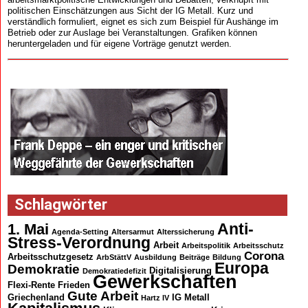
politischen Einschätzungen aus Sicht der IG Metall. Kurz und
verständlich formuliert, eignet es sich zum Beispiel für Aushänge im
Betrieb oder zur Auslage bei Veranstaltungen. Grafiken können
heruntergeladen und für eigene Vorträge genutzt werden.
Schlagwörter
Anti-
1. Mai
Agenda-Setting
Altersarmut
Alterssicherung
Stress-Verordnung
Arbeit
Arbeitspolitik
Arbeitsschutz
Corona
Arbeitsschutzgesetz
ArbStättV
Ausbildung
Beiträge
Bildung
Europa
Demokratie
Digitalisierung
Demokratiedefizit
Gewerkschaften
Flexi-Rente
Frieden
Gute Arbeit
Griechenland
IG Metall
Hartz IV