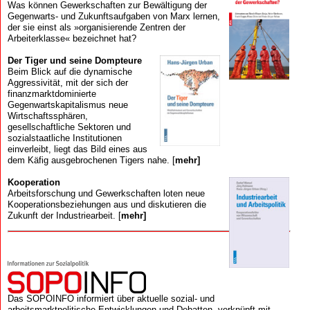
Was können Gewerkschaften zur Bewältigung der
Gegenwarts- und Zukunftsaufgaben von Marx lernen,
der sie einst als »organisierende Zentren der
Arbeiterklasse« bezeichnet hat?
Der Tiger und seine Dompteure
Beim Blick auf die dynamische
Aggressivität, mit der sich der
finanzmarkt­dominierte
Gegenwartskapitalismus neue
Wirtschaftssphären,
gesellschaftliche Sektoren und
sozialstaatliche Institutionen
einverleibt, liegt das Bild eines aus
dem Käfig ausgebrochenen Tigers nahe. [
mehr]
Kooperation
Arbeits­forschung und Gewerk­schaften loten neue
Kooperations­beziehungen aus und diskutieren die
Zukunft der Industriearbeit. [
mehr]
Das SOPOINFO informiert über aktuelle sozial- und
arbeitsmarktpolitische Entwicklungen und Debatten, verknüpft mit