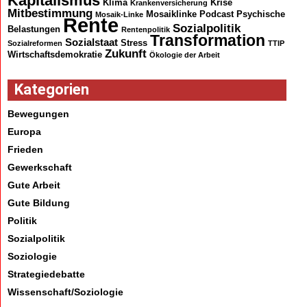
Kapitalismus
Klima
Krise
Krankenversicherung
Mitbestimmung
Mosaiklinke
Podcast
Psychische
Mosaik-Linke
Rente
Sozialpolitik
Belastungen
Rentenpolitik
Transformation
Sozialstaat
Stress
Sozialreformen
TTIP
Zukunft
Wirtschaftsdemokratie
Ökologie der Arbeit
Kategorien
Bewegungen
Europa
Frieden
Gewerkschaft
Gute Arbeit
Gute Bildung
Politik
Sozialpolitik
Soziologie
Strategiedebatte
Wissenschaft/Soziologie