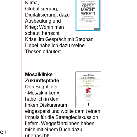
Klima,
Globalisierung,
Digitalisierung, dazu
Ausbeutung und
Krieg: Wohin man
schaut, herrscht
Krise. Im Gespräch mit Stephan
Hebel habe ich dazu meine
Thesen erläutert.
Mosaik­linke
Zukunfts­pfade
Den Begriff der
»Mosaiklinken«
habe ich in den
linken Diskursraum
eingespeist und wollte damit einen
Impuls für die Strategiediskussion
liefern. Weggefährt:innen haben
mich mit einem Buch dazu
Ich
überrascht!