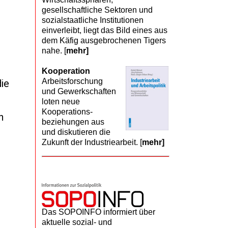
gesellschaftliche Sektoren und
r
sozialstaatliche Institutionen
einverleibt, liegt das Bild eines aus
dem Käfig ausgebrochenen Tigers
nahe. [
mehr]
Kooperation
Arbeits­forschung
ie
und Gewerk­schaften
loten neue
Kooperations­
n
beziehungen aus
und diskutieren die
Zukunft der Industriearbeit. [
mehr]
Das SOPOINFO informiert über
aktuelle sozial- und