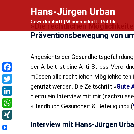
Zum
Hans-Jürgen Urban
Inhalt
Gewerkschaft | Wissenschaft | Politik
springen
»Die rechtlichen Möglichkeit
Präventionsbewegung von un
Angesichts der Gesundheitsgefährdunge
der Arbeit ist eine Anti-Stress-Verordnu
Facebook
müssen alle rechtlichen Möglichkeiten 
genutzt werden. Die Zeitschrift »
Gute A
Twitter
hierzu ein Interview mit mir (nachzules
LinkedIn
»Handbuch Gesundheit & Beteiligung« (
WhatsApp
Interview mit Hans-Jürgen Urb
XING