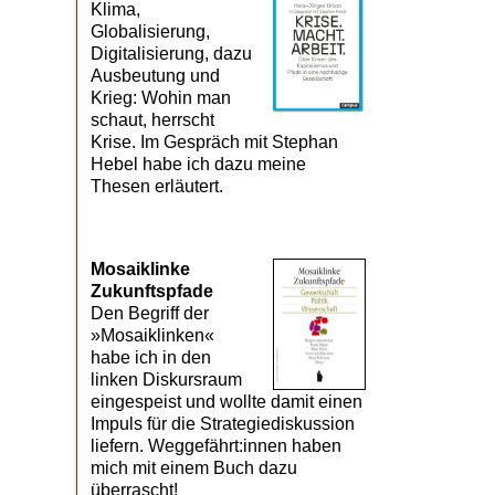
Klima,
Globalisierung,
Digitalisierung, dazu
Ausbeutung und
Krieg: Wohin man
schaut, herrscht
Krise. Im Gespräch mit Stephan
Hebel habe ich dazu meine
Thesen erläutert.
Mosaik­linke
Zukunfts­pfade
Den Begriff der
»Mosaiklinken«
habe ich in den
linken Diskursraum
eingespeist und wollte damit einen
Impuls für die Strategiediskussion
liefern. Weggefährt:innen haben
mich mit einem Buch dazu
überrascht!