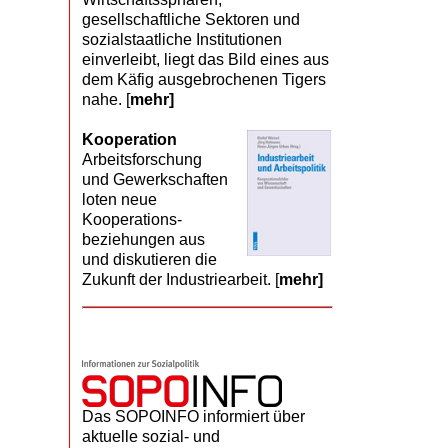
gesellschaftliche Sektoren und
sozialstaatliche Institutionen
einverleibt, liegt das Bild eines aus
dem Käfig ausgebrochenen Tigers
nahe. [
mehr]
Kooperation
Arbeits­forschung
und Gewerk­schaften
loten neue
Kooperations­
beziehungen aus
und diskutieren die
Zukunft der Industriearbeit. [
mehr]
Das SOPOINFO informiert über
aktuelle sozial- und