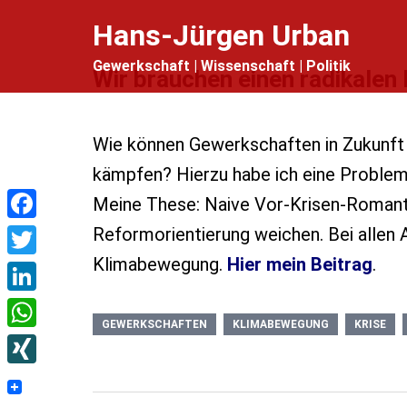
Zum
Hans-Jürgen Urban
Inhalt
Gewerkschaft | Wissenschaft | Politik
springen
Wir brauchen einen radikalen
Wie können Gewerkschaften in Zukunft 
kämpfen? Hierzu habe ich eine Problema
Meine These: Naive Vor-Krisen-Romant
Facebook
Reformorientierung weichen. Bei allen 
Klimabewegung.
Hier mein Beitrag
.
Twitter
LinkedIn
GEWERKSCHAFTEN
KLIMABEWEGUNG
KRISE
WhatsApp
XING