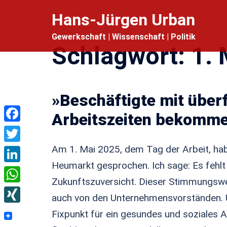
Zum
Hans-Jürgen Urban
Inhalt
Gewerkschaft | Wissenschaft | Politik
springen
Schlagwort:
1. 
»Beschäftigte mit überf
Arbeitszeiten bekomm
Facebook
Am 1. Mai 2025, dem Tag der Arbeit, ha
Twitter
Heumarkt gesprochen. Ich sage: Es fehlt
LinkedIn
Zukunftszuversicht. Dieser Stimmungswe
WhatsApp
auch von den Unternehmensvorständen. Un
XING
Fixpunkt für ein gesundes und soziales Ar