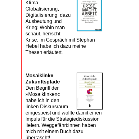
Klima,
Globalisierung,
Digitalisierung, dazu
Ausbeutung und
Krieg: Wohin man
schaut, herrscht
Krise. Im Gespräch mit Stephan
Hebel habe ich dazu meine
Thesen erläutert.
Mosaik­linke
Zukunfts­pfade
Den Begriff der
»Mosaiklinken«
habe ich in den
linken Diskursraum
eingespeist und wollte damit einen
Impuls für die Strategiediskussion
liefern. Weggefährt:innen haben
mich mit einem Buch dazu
überrascht!