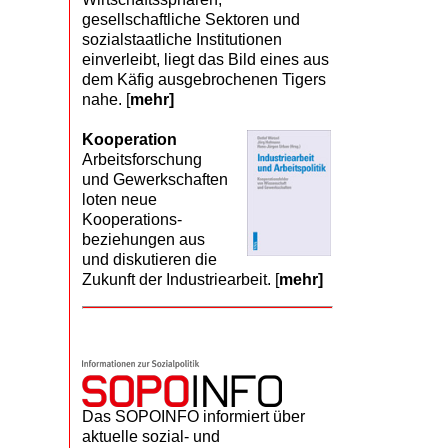
gesellschaftliche Sektoren und
sozialstaatliche Institutionen
einverleibt, liegt das Bild eines aus
dem Käfig ausgebrochenen Tigers
nahe. [
mehr]
Kooperation
Arbeits­forschung
und Gewerk­schaften
loten neue
Kooperations­
beziehungen aus
und diskutieren die
Zukunft der Industriearbeit. [
mehr]
Das SOPOINFO informiert über
aktuelle sozial- und