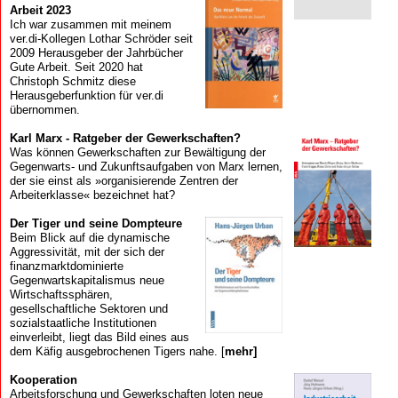
Arbeit 2023
Ich war zusammen mit meinem
ver.di-Kollegen Lothar Schröder seit
2009 Herausgeber der Jahrbücher
Gute Arbeit. Seit 2020 hat
Christoph Schmitz diese
Herausgeberfunktion für ver.di
übernommen.
Karl Marx - Ratgeber der Gewerkschaften?
Was können Gewerkschaften zur Bewältigung der
Gegenwarts- und Zukunftsaufgaben von Marx lernen,
der sie einst als »organisierende Zentren der
Arbeiterklasse« bezeichnet hat?
Der Tiger und seine Dompteure
Beim Blick auf die dynamische
Aggressivität, mit der sich der
finanzmarkt­dominierte
Gegenwartskapitalismus neue
Wirtschaftssphären,
gesellschaftliche Sektoren und
sozialstaatliche Institutionen
einverleibt, liegt das Bild eines aus
dem Käfig ausgebrochenen Tigers nahe. [
mehr]
Kooperation
Arbeits­forschung und Gewerk­schaften loten neue