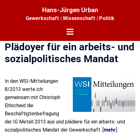
Zum
Hans-Jürgen Urban
Inhalt
Gewerkschaft | Wissenschaft | Politik
springen
Menü
umschalten
Plädoyer für ein arbeits- und
sozialpolitisches Mandat
In den WSI-Mitteilungen
8/2013 werte ich
gemeinsam mit Christoph
Ehlscheid die
Beschäftigtenbefragung
der IG Metall 2013 aus und plädiere für ein arbeits- und
sozialpolitisches Mandat der Gewerkschaft. [
mehr
]