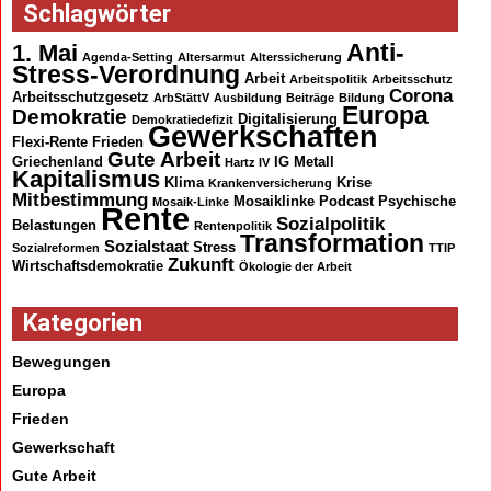
Schlagwörter
Anti-
1. Mai
Agenda-Setting
Altersarmut
Alterssicherung
Stress-Verordnung
Arbeit
Arbeitspolitik
Arbeitsschutz
Corona
Arbeitsschutzgesetz
ArbStättV
Ausbildung
Beiträge
Bildung
Europa
Demokratie
Digitalisierung
Demokratiedefizit
Gewerkschaften
Flexi-Rente
Frieden
Gute Arbeit
Griechenland
IG Metall
Hartz IV
Kapitalismus
Klima
Krise
Krankenversicherung
Mitbestimmung
Mosaiklinke
Podcast
Psychische
Mosaik-Linke
Rente
Sozialpolitik
Belastungen
Rentenpolitik
Transformation
Sozialstaat
Stress
Sozialreformen
TTIP
Zukunft
Wirtschaftsdemokratie
Ökologie der Arbeit
Kategorien
Bewegungen
Europa
Frieden
Gewerkschaft
Gute Arbeit