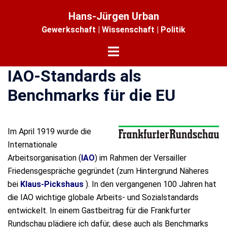
Zum
Hans-Jürgen Urban
Inhalt
Gewerkschaft | Wissenschaft | Politik
springen
Menü
umschalten
IAO-Standards als
Benchmarks für die EU
Im April 1919 wurde die
Internationale
Arbeitsorganisation (
IAO
) im Rahmen der Versailler
Friedensgespräche gegründet (zum Hintergrund Näheres
bei
Klaus-Pickshaus
). In den vergangenen 100 Jahren hat
die IAO wichtige globale Arbeits- und Sozialstandards
entwickelt. In einem Gastbeitrag für die Frankfurter
Rundschau plädiere ich dafür, diese auch als Benchmarks