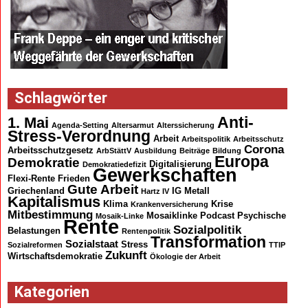
Schlagwörter
Anti-
1. Mai
Agenda-Setting
Altersarmut
Alterssicherung
Stress-Verordnung
Arbeit
Arbeitspolitik
Arbeitsschutz
Corona
Arbeitsschutzgesetz
ArbStättV
Ausbildung
Beiträge
Bildung
Europa
Demokratie
Digitalisierung
Demokratiedefizit
Gewerkschaften
Flexi-Rente
Frieden
Gute Arbeit
Griechenland
IG Metall
Hartz IV
Kapitalismus
Klima
Krise
Krankenversicherung
Mitbestimmung
Mosaiklinke
Podcast
Psychische
Mosaik-Linke
Rente
Sozialpolitik
Belastungen
Rentenpolitik
Transformation
Sozialstaat
Stress
Sozialreformen
TTIP
Zukunft
Wirtschaftsdemokratie
Ökologie der Arbeit
Kategorien